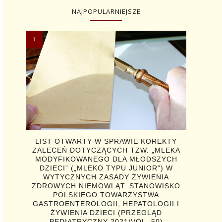
NAJPOPULARNIEJSZE
LIST OTWARTY W SPRAWIE KOREKTY
ZALECEŃ DOTYCZĄCYCH TZW. „MLEKA
MODYFIKOWANEGO DLA MŁODSZYCH
DZIECI” („MLEKO TYPU JUNIOR”) W
WYTYCZNYCH ZASADY ŻYWIENIA
ZDROWYCH NIEMOWLĄT. STANOWISKO
POLSKIEGO TOWARZYSTWA
GASTROENTEROLOGII, HEPATOLOGII I
ŻYWIENIA DZIECI (PRZEGLĄD
PEDIATRYCZNY 2021/VOL. 50)