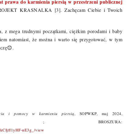
t prawa do karmienia piersią w przestrzeni publicznej
 PROJEKT KRASNALKA [3]. Zachęcam Ciebie i Twoich
 z mega trudnymi początkami, ciężkim porodami i baby
iem natomiast, że można i warto się przygotować, w tym
yczę
😊
.
cia i pomocy w karmieniu piersią
, SOPWKP, maj 2024,
; BROSZURA:
_kCIjff1yHF-nE3g_/view