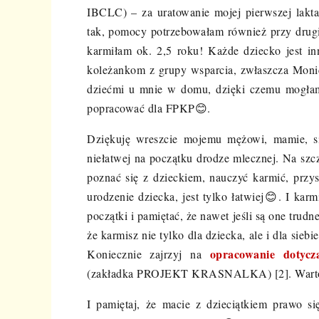
IBCLC) – za uratowanie mojej pierwszej lakt
tak, pomocy potrzebowałam również przy drug
karmiłam ok. 2,5 roku! Każde dziecko jest i
koleżankom z grupy wsparcia, zwłaszcza Monic
dziećmi u mnie w domu, dzięki czemu mogłam n
popracować dla FPKP
😊
.
Dziękuję wreszcie mojemu mężowi, mamie, si
niełatwej na początku drodze mlecznej. Na szcz
poznać się z dzieckiem, nauczyć karmić, przys
urodzenie dziecka, jest tylko łatwiej
😊
. I karm
początki i pamiętać, że nawet jeśli są one trudne
że karmisz nie tylko dla dziecka, ale i dla sieb
opracowanie dotycz
Koniecznie zajrzyj na
(zakładka PROJEKT KRASNALKA) [2]. Wart
I pamiętaj, że macie z dzieciątkiem prawo si