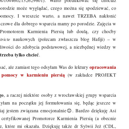
ups/1044602132629601). Warto poedukować się chociaż
 porodzie może wyglądać, czego można się spodziewać, co
 pomocy. I wreszcie warto, a nawet TRZEBA nakłonić
kluczowe dla dobrego wsparcia mamy po porodzie. Zajęcia w
 Promotorem Karmienia Piersią lub doulą, czy choćby
stricte
naukowych (polecam zwłaszcza blog Hafiji) – w
liwości do zdobycia podstawowej, a niezbędnej wiedzy w
trzeba tylko chcieć
.
opracowania
isać, ale zamiast tego odsyłam Was do lektury
i pomocy w karmieniu piersią
(w zakładce PROJEKT
go
, a raczej niektóre osoby z wrocławskiej grupy wsparcia
zyłam na początku jej formułowania się, będąc jeszcze w
siaj jestem związana emocjonalnie
😊
. Bardzo dziękuję Asi
 certyfikowanej Promotorce Karmienia Piersią (a obecnie
, które mi okazała. Dziękuję także dr Sylwii Jeż (CDL,