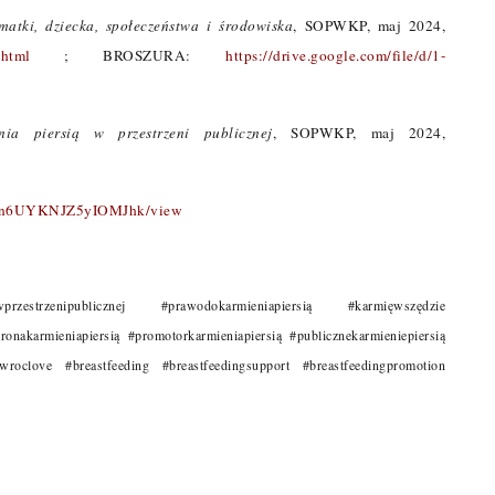
matki, dziecka, społeczeństwa i środowiska
, SOPWKP, maj 2024,
.html
; BROSZURA:
https://drive.google.com/file/d/1-
ia piersią w przestrzeni publicznej
, SOPWKP, maj 2024,
sL3n6UYKNJZ5yIOMJhk/view
iąwprzestrzenipublicznej #prawodokarmieniapiersią #karmięwszędzie
onakarmieniapiersią #promotorkarmieniapiersią #publicznekarmieniepiersią
wroclove #breastfeeding #breastfeedingsupport #breastfeedingpromotion