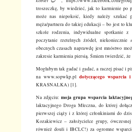
kobiet
😊
, https://www.facebook.com/gro
troszeczkę, by wiedzieć, jak to karmienie po
może nas niepokoić, kiedy należy szukać
męża/partnera do takiej edukacji – bo jest to 
szkole rodzenia, indywidualne spotkanie z
poczytanie rzetelnych źródeł, niekoniecznie
obecnych czasach naprawdę jest mnóstwo moż
zakresie karmienia piersią. Śmiem twierdzić, że
Mogłabym tak gadać i gadać, a raczej pisać i p
dotyczącego wsparcia 
na www.sopwkp.pl
KRASNALKA) [1].
moja grupa wsparcia laktacyjne
Na zdjęciu:
laktacyjnego Droga Mleczna, do której dołąc
pierwszej ciąży i z której członkiniami do dzi
Kozakiewicz – założycielce grupy, ówczesnej
również douli i IBCLC!) za ogromne wsparcie