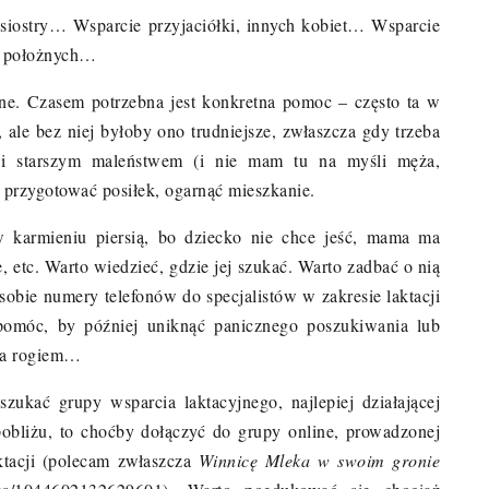
 siostry… Wsparcie przyjaciółki, innych kobiet… Wsparcie
y, położnych…
ne. Czasem potrzebna jest konkretna pomoc – często ta w
ale bez niej byłoby ono trudniejsze, zwłaszcza gdy trzeba
 i starszym maleństwem (i nie mam tu na myśli męża,
 przygotować posiłek, ogarnąć mieszkanie.
w karmieniu piersią, bo dziecko nie chce jeść, mama ma
, etc. Warto wiedzieć, gdzie jej szukać. Warto zadbać o nią
 sobie numery telefonów do specjalistów w zakresie laktacji
pomóc, by później uniknąć panicznego poszukiwania lub
 za rogiem…
zukać grupy wsparcia laktacyjnego, najlepiej działającej
 pobliżu, to choćby dołączyć do grupy online, prowadzonej
ktacji (polecam zwłaszcza
Winnicę Mleka w swoim gronie