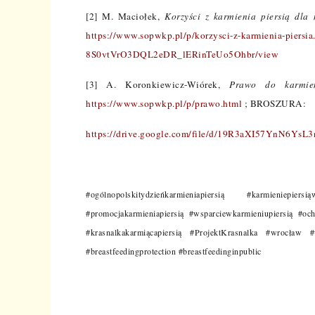
[2] M. Maciołek,
Korzyści z karmienia piersią dla 
https://www.sopwkp.pl/p/korzysci-z-karmienia-piersia
8S0vtVrO3DQL2eDR_lERinTeUo5Ohbr/view
[3] A. Koronkiewicz-Wiórek,
Prawo do karmien
https://www.sopwkp.pl/p/prawo.html
; BROSZURA:
https://drive.google.com/file/d/19R3aXI57YnN6Y
#ogólnopolskitydzieńkarmieniapiersią #karmieniepiers
#promocjakarmieniapiersią #wsparciewkarmieniupiersią #ochr
#krasnalkakarmiącapiersią #ProjektKrasnalka #wrocław #
#breastfeedingprotection #breastfeedinginpublic