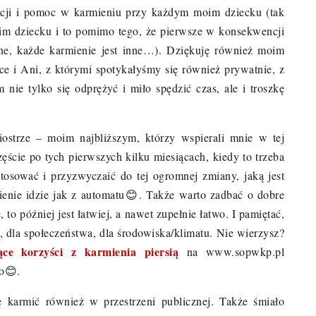
acji i pomoc w karmieniu przy każdym moim dziecku (tak
im dziecku i to pomimo tego, że pierwsze w konsekwencji
nne, każde karmienie jest inne…). Dziękuję również moim
e i Ani, z którymi spotykałyśmy się również prywatnie, z
ie tylko się odprężyć i miło spędzić czas, ale i troszkę
ostrze – moim najbliższym, którzy wspierali mnie w tej
ęście po tych pierwszych kilku miesiącach, kiedy to trzeba
tosować i przyzwyczaić do tej ogromnej zmiany, jaką jest
ienie idzie jak z automatu
😊
. Także warto zadbać o dobre
, to później jest łatwiej, a nawet zupełnie łatwo. I pamiętać,
ie, dla społeczeństwa, dla środowiska/klimatu. Nie wierzysz?
ące korzyści z karmienia piersią
na www.sopwkp.pl
o
😊
.
ę karmić również w przestrzeni publicznej. Także śmiało